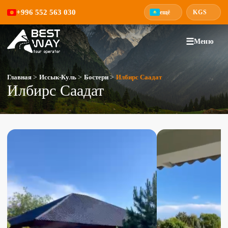
+996 552 563 030
ещё
KGS
☰
Меню
Главная
>
Иссык-Куль
>
Бостери
>
Илбирс Саадат
Илбирс Саадат