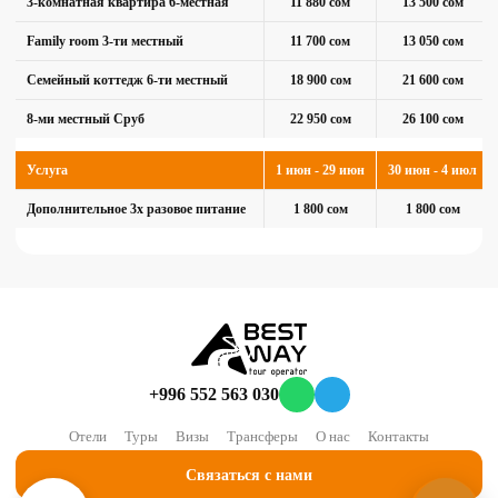
3-комнатная квартира 6-местная
11 880 сом
13 500 сом
Family room 3-ти местный
11 700 сом
13 050 сом
Семейный коттедж 6-ти местный
18 900 сом
21 600 сом
8-ми местный Сруб
22 950 сом
26 100 сом
Услуга
1 июн - 29 июн
30 июн - 4 июл
Дополнительное 3х разовое питание
1 800 сом
1 800 сом
+996 552 563 030
Отели
Туры
Визы
Трансферы
О нас
Контакты
Связаться с нами