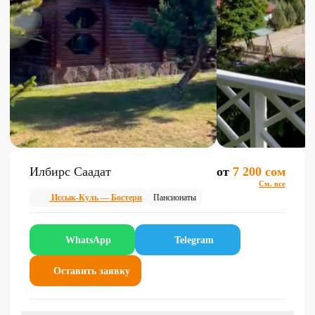
Илбирс Саадат
от
7 200 сом
См. все
Иссык-Куль — Бостери
Пансионаты
WhatsApp
Telegram
Оставить заявку