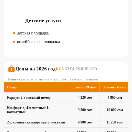
Детские услуги
детская площадка
волейбольная площадка
Цены на 2026 год
KGS
|
KZT
|
UZS
|
RUB
|
USD
Цена указана за номер в сутки с 3-х разовым питанием
Номер
1 июн - 29 июн
30 июн - 4 июл
Корпус: 2-х местный номер
4 320 сом
4 860 сом
Комфорт +, 4-х местный 1-
9 360 сом
10 800 сом
комнатный
2-х комнатная квартира 5- местный
9 900 сом
11 250 сом