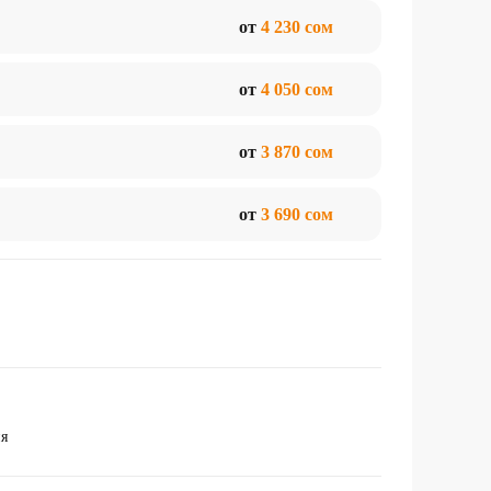
от
4 230 сом
от
4 050 сом
от
3 870 сом
от
3 690 сом
ия