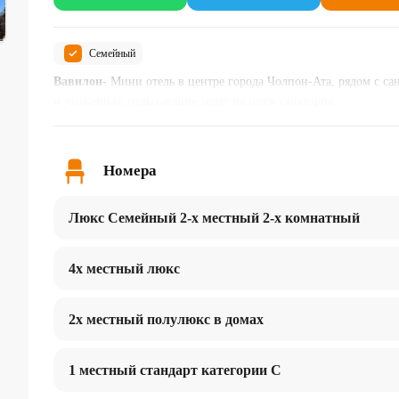
Семейный
Вавилон-
Мини отель в центре города Чолпон-Ата, рядом с са
и ухоженная, отдыхающие ходят на пляж санатория.
Номера
Люкс Семейный 2-х местный 2-х комнатный
4х местный люкс
2х местный полулюкс в домах
1 местный стандарт категории С