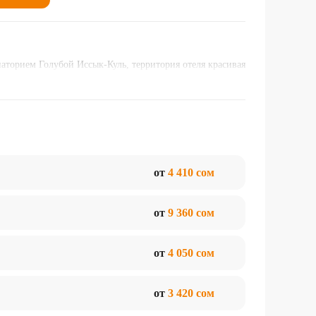
наторием Голубой Иссык-Куль, территория отеля красивая
от
4 410 сом
от
9 360 сом
от
4 050 сом
от
3 420 сом