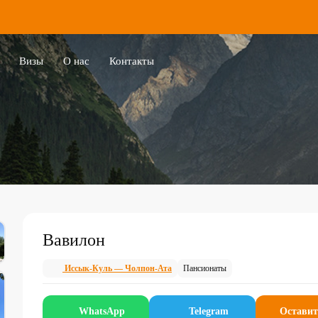
Визы
О нас
Контакты
Вавилон
Иссык-Куль — Чолпон-Ата
Пансионаты
WhatsApp
Telegram
Оставит