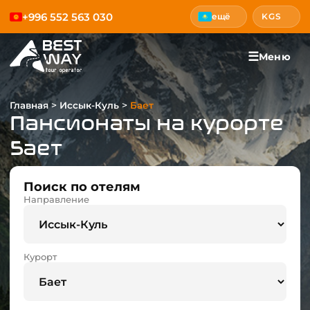
+996 552 563 030
ещё
KGS
☰
Меню
>
>
Главная
Иссык-Куль
Бает
Пансионаты на курорте
Бает
Поиск по отелям
Направление
Курорт