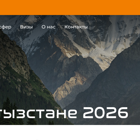
сфер
Визы
О нас
Контакты
гызстане 2026