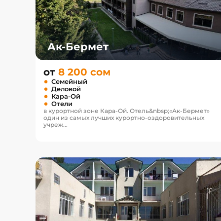
Ак-Бермет
от
8 200 сом
Семейный
Деловой
Кара-Ой
Отели
в курортной зоне Кара-Ой. Отель&nbsp;«Ак-Бермет»
один из самых лучших курортно-оздоровительных
учреж...