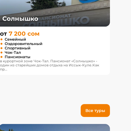
Солнышко
от
7 200 сом
Семейный
Оздоровительный
Спортивный
Чок-Тал
Пансионаты
в курортной зоне Чок-Тал. Пансионат «Солнышко» -
один из старейших домов отдыха на Иссык-Куле.Как
пр...
Все туры