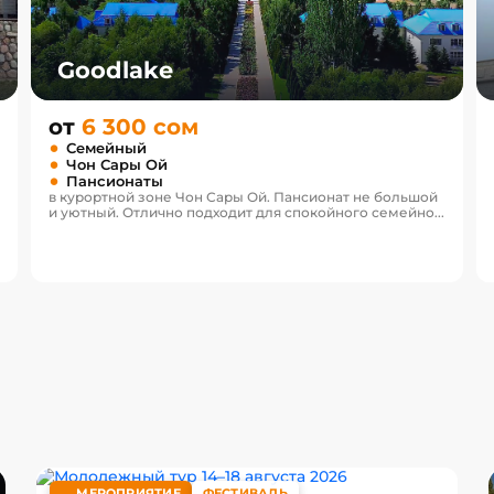
Goodlake
от
6 300 сом
Семейный
Чон Сары Ой
Пансионаты
в курортной зоне Чон Сары Ой. Пансионат не большой
и уютный. Отлично подходит для спокойного семейно...
МЕРОПРИЯТИЕ
ФЕСТИВАЛЬ