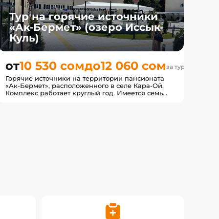
Тур на горячие источники
«Ак-Бермет» (озеро Иссык-
Куль)
~2
от
10 530 сом
до
12 060 сом
за тур
дня
Горячие источники на территории пансионата
«Ак-Бермет», расположенного в селе Кара-Ой.
Комплекс работает круглый год. Имеется семь
бассейнов с минера...