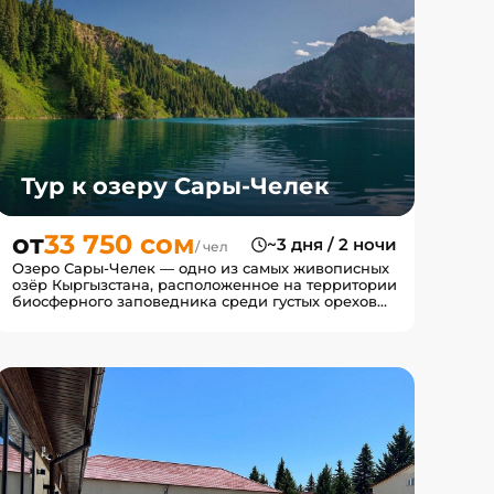
Тур к озеру Сары-Челек
от
33 750 сом
~3 дня / 2 ночи
/ чел
Озеро Сары-Челек — одно из самых живописных
озёр Кыргызстана, расположенное на территории
биосферного заповедника среди густых ореховых
лесов и горных...