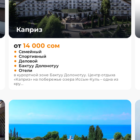
Каприз
от
14 000 сом
Семейный
Спортивный
Деловой
Бактуу Долонотуу
Отели
в курортной зоне Бактуу Долонотуу. Центр отдыха
«Каприз» на побережье озера Иссык-Куль – одна из
кру...