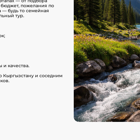
этапах — от подбора
 бюджет, пожелания по
а — будь то семейная
льный тур.
к;
и качества.
о Кыргызстану и соседним
ков.