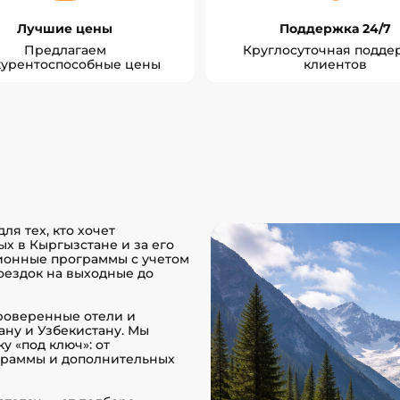
Лучшие цены
Поддержка 24/7
Предлагаем
Круглосуточная подде
курентоспособные цены
клиентов
я тех, кто хочет
х в Кыргызстане и за его
сионные программы с учетом
оездок на выходные до
роверенные отели и
ну и Узбекистану. Мы
у «под ключ»: от
граммы и дополнительных