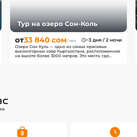
Тур на озеро Сон-Коль
от
33 840 сом
~3 дня / 2 ночи
/ чел
Озеро Сон-Куль — одно из самых красивых
высокогорных озёр Кыргызстана, расположенное
на высоте более 3000 метров. Это место, где
можно почувствовать н...
ас
ха