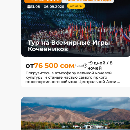
СКОРО
31.08 – 06.09.2026
Тур на Всемирные Игры
Кочевников
~9 дней / 8
от
76 500 сом
/ чел
ночей
Погрузитесь в атмосферу великой кочевой
культуры и станьте частью самого яркого
этноспортивного события Центральной Азии!
Всемирные игры кочевников — э...