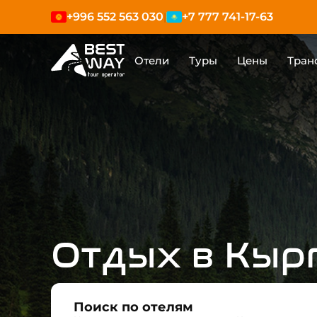
+996 552 563 030
+7 777 741-17-63
|
Отели
Туры
Цены
Тран
Отдых в Кыр
Поиск по отелям