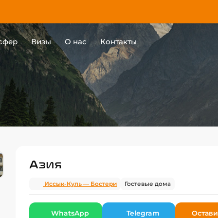
сфер
Визы
О нас
Контакты
Азия
Иссык-Куль — Бостери
Гостевые дома
WhatsApp
Telegram
Остави