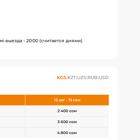
я выезда - 20:00 (считается днями)
KGS
|
KZT
|
UZS
|
RUB
|
USD
15 авг - 15 сен
2 400 сом
3 600 сом
4 800 сом