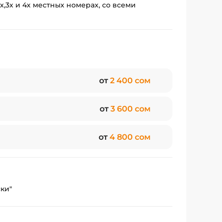
,3х и 4х местных номерах, со всеми
от
2 400 сом
от
3 600 сом
от
4 800 сом
ски"