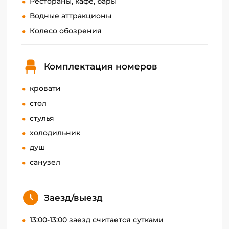
Рестораны, кафе, бары
Водные аттракционы
Колесо обозрения
Комплектация номеров
кровати
стол
стулья
холодильник
душ
санузел
Заезд/выезд
13:00-13:00 заезд считается сутками