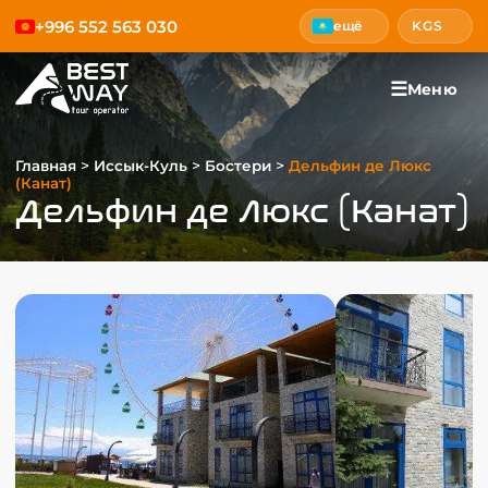
+996 552 563 030
ещё
KGS
☰
Меню
>
>
>
Главная
Иссык-Куль
Бостери
Дельфин де Люкс
(Канат)
Дельфин де Люкс (Канат)