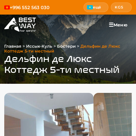
+996 552 563 030
ещё
KGS
☰
Меню
>
>
>
Главная
Иссык-Куль
Бостери
Дельфин де Люкс
Коттедж 5-ти местный
Дельфин де Люкс
Коттедж 5-ти местный