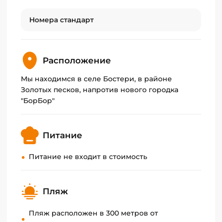
колесом обозрения и новым городком БорБор,
в 43 км от аэропорта Тамчи и в 285 км от
Номера стандарт
аэропорта Манас. Небольшой уютный уголок
рассчитанный на 80 человек, у нас Вы
почувствуете домашний уют, тепло и энергию
Расположение
отдыха на Иссык-Куле.
Мы находимся в селе Бостери, в районе
Золотых песков, напротив нового городка
Отель идеально подходит не только для
"БорБор"
семейного отдыха, но и для проведения
корпоративных мероприятий и семейных
праздников.
Питание
Питание не входит в стоимость
Пляж
Пляж расположен в 300 метров от