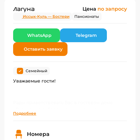
Лагуна
Цена
по запросу
Иссык-Куль — Бостери
Пансионаты
WhatsApp
Telegram
Оставить заявку
Семейный
Уважаемые гости!
Рады приветствовать Вас в гостевом доме
«Лагуна» на побережье уникального
Подробнее
незамерзающего озера Иссык-Куль!
Номера
Мы расположены в селе Бостери, рядом с