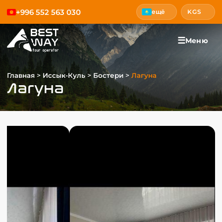
+996 552 563 030
ещё
KGS
☰
Меню
>
>
>
Главная
Иссык-Куль
Бостери
Лагуна
Лагуна