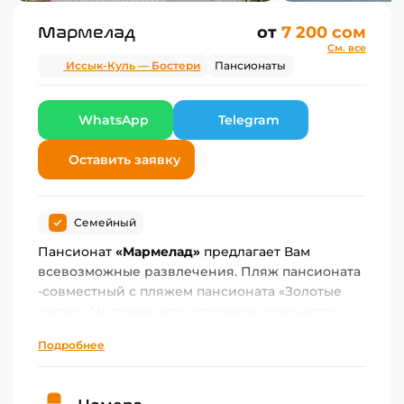
Мармелад
от
7 200 сом
См. все
Иссык-Куль — Бостери
Пансионаты
WhatsApp
Telegram
Оставить заявку
Семейный
Пансионат
«Мармелад»
предлагает Вам
всевозможные развлечения. Пляж пансионата
-совместный с пляжем пансионата «Золотые
пески». На пляже есть огромное количество
разнообразных пляжных развлечений,
Подробнее
которые точно не дадут соскучиться ни одной
компании.