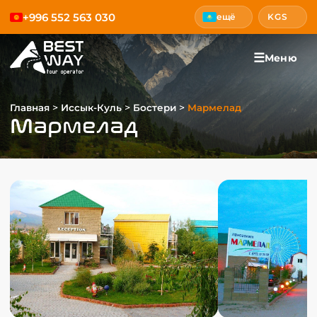
+996 552 563 030
ещё
KGS
☰
Меню
>
>
>
Главная
Иссык-Куль
Бостери
Мармелад
Мармелад