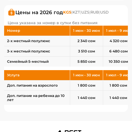
Цены на 2026 год
KGS
|
KZT
|
UZS
|
RUB
|
USD
Цена указана за номер в сутки без питания
Номер
1 июн - 30 июн
1 июл - 9 июл
2-х местный полулюкс
2 340 сом
4 320 сом
3-х местный полулюкс
3 510 сом
6 480 сом
Семейный 5-местный
5 850 сом
10 350 сом
Услуга
1 июн - 30 июн
1 июл - 9 июл
Доп. питания на взрослого
1 800 сом
1 800 сом
Доп. питание на ребенка до 10
1 440 сом
1 440 сом
лет