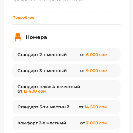
Всего в 300 метрах от лазурного пляжа, здесь
Подробнее
вы сможете насладиться кристально чистым
горно-морским воздухом и потрясающими
пейзажами.
Номера
В “Мегаполисе” вас ждут уютные и чистые
номера различных категорий:
Стандарт 2-х местный
от
6 000 сом
🛏️Стандарт: Комфортное размещение для
Стандарт 3-х местный
от
9 000 сом
экономных путешественников.
🛏️Комфорт: Просторные номера с
Стандарт плюс 4-х местный
улучшенными удобствами для более приятного
от
12 400 сом
отдыха.
Стандарт 5-ти местный
от
14 500 сом
🛏️Комфорт Плюс: Самые просторные и
оснащенные номера для максимального
Комфорт 2-х местный
от
7 000 сом
комфорта.