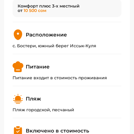
В каждом номере вы найдете все необходимое
Комфорт плюс 3-х местный
для комфортного проживания, а бесплатный
от
10 500 сом
Wi-Fi позволит всегда оставаться на связи.
Вкусная кухня порадует вас разнообразными
Расположение
блюдами.
с. Бостери, южный берег Иссык-Куля
Для вашей безопасности территория гостевого
дома находится под видеонаблюдением.
Питание
Питание входит в стоимость проживания
Пляж
Пляж городской, песчаный
Включено в стоимость