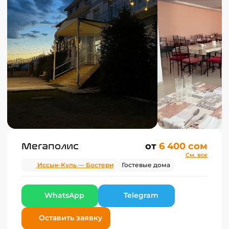
Мегаполис
от
6 400 сом
См. все
Иссык-Куль — Бостери
Гостевые дома
WhatsApp
Telegram
Оставить заявку