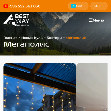
+996 552 563 030
ещё
KGS
☰
Меню
>
>
>
Главная
Иссык-Куль
Бостери
Мегаполис
Мегаполис