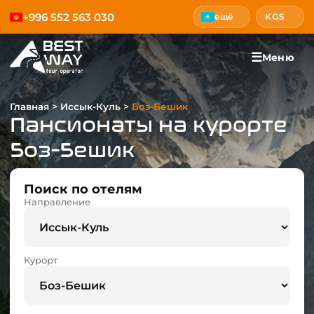
+996 552 563 030
ещё
KGS
☰
Меню
>
>
Главная
Иссык-Куль
Боз-Бешик
Пансионаты на курорте
Боз-Бешик
Поиск по отелям
Направление
Курорт