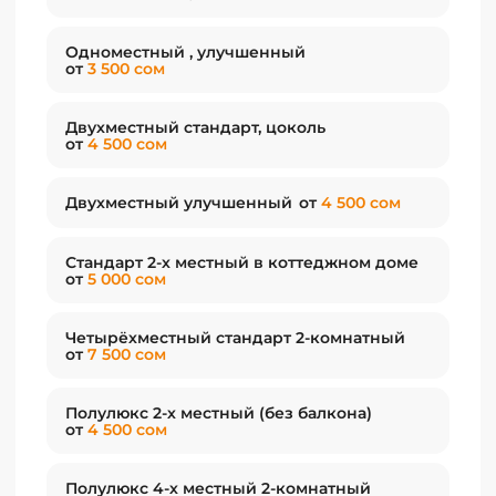
В корпусах имеются сауны с бассейнами,
бильярдные столы, настольный теннис,
Одноместный , улучшенный
от
3 500 сом
тренажерный зал, кухни самообслуживания,
массажный и медицинский кабинеты.
Двухместный стандарт, цоколь
Идеальное место для спокойного отдыха всей
от
4 500 сом
семьей. Отдых в отеле "Три Короны" на Иссык-
Куле даст вам энергии и здоровья до
Двухместный улучшенный
от
4 500 сом
следующего сезона
Для детей имеется бассейн, детская площадка,
Стандарт 2-х местный в коттеджном доме
детская кроватка, детское кресло.
от
5 000 сом
Четырёхместный стандарт 2-комнатный
от
7 500 сом
Полулюкс 2-х местный (без балкона)
от
4 500 сом
Полулюкс 4-х местный 2-комнатный