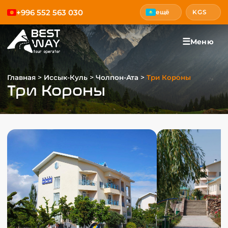
+996 552 563 030
ещё
KGS
☰
Меню
>
>
>
Главная
Иссык-Куль
Чолпон-Ата
Три Короны
Три Короны