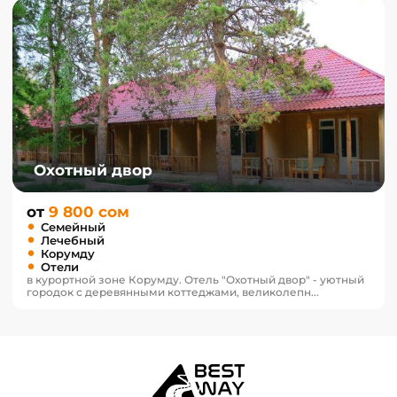
Охотный двор
от
9 800 сом
Семейный
Лечебный
Корумду
Отели
в курортной зоне Корумду. Отель "Охотный двор" - уютный
городок с деревянными коттеджами, великолепн...