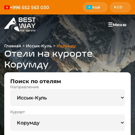
+996 552 563 030
ещё
KGS
☰
Меню
>
>
Главная
Иссык-Куль
Корумду
Отели на курорте
Корумду
Поиск по отелям
Направление
Курорт