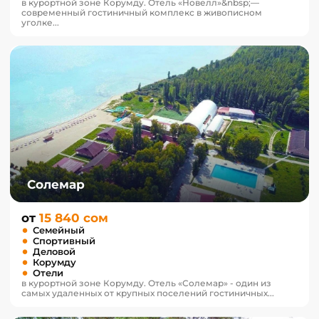
в курортной зоне Корумду. Отель «Новелл»&nbsp;—
современный гостиничный комплекс в живописном
уголке...
Солемар
от
15 840 сом
Семейный
Спортивный
Деловой
Корумду
Отели
в курортной зоне Корумду. Отель «Солемар» - один из
самых удаленных от крупных поселений гостиничных...