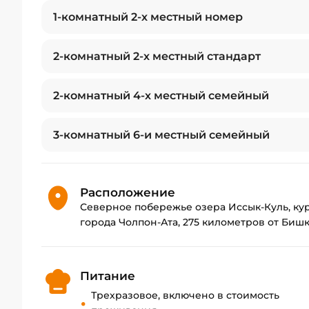
залов, организация питания, от кофе-брейка до п
1-комнатный 2-х местный номер
На пляже пансионата отдыхающим предоставляются
волейбола. Берег озера песчаный, дно - с неболь
2-комнатный 2-х местный стандарт
освещенный пирс с причалом для судов оборудова
воду.
2-комнатный 4-х местный семейный
За порядком на территории следит служба безопас
круглосуточно охраняемой парковкой.
3-комнатный 6-и местный семейный
Расположение
Северное побережье озера Иссык-Куль, кур
города Чолпон-Ата, 275 километров от Биш
Питание
Трехразовое, включено в стоимость