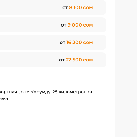
олноценного праздничного стола.
от
8 100 сом
 лежаки, зонтики, сетка для пляжного
шой примесью гальки и ила. Длинный
от
9 000 сом
н скамеечками и лестницами для спуска в
от
16 200 сом
ности, автовладельцы могут воспользоваться
от
22 500 сом
ортная зоне Корумду, 25 километров от
кека