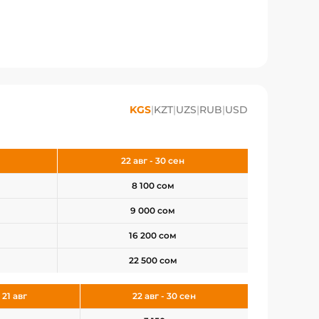
KGS
|
KZT
|
UZS
|
RUB
|
USD
22 авг - 30 сен
8 100 сом
9 000 сом
16 200 сом
22 500 сом
 21 авг
22 авг - 30 сен