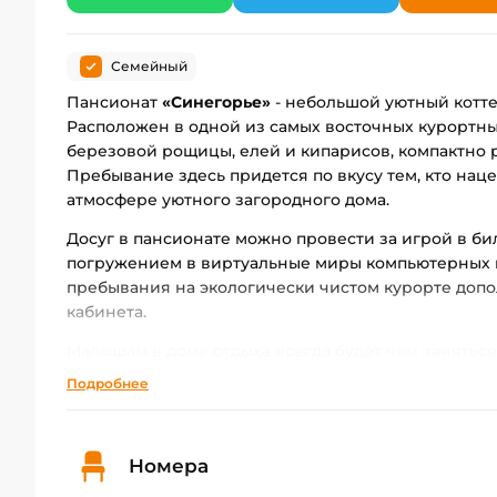
Семейный
Пансионат
«Синегорье»
- небольшой уютный котт
Расположен в одной из самых восточных курортных
березовой рощицы, елей и кипарисов, компактно 
Пребывание здесь придется по вкусу тем, кто на
атмосфере уютного загородного дома.
Досуг в пансионате можно провести за игрой в би
погружением в виртуальные миры компьютерных 
пребывания на экологически чистом курорте доп
кабинета.
Малышам в доме отдыха всегда будет чем заняться
качелями и горкой, команда аниматоров организуе
Подробнее
импровизированном кукольном театре на пляже ст
Бизнес-клиентам гостиничный комплекс предлага
презентаций, тренингов и корпоративных торжест
Номера
перечень услуг входит предоставление и настро