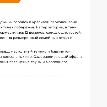
еджный городок в красивой парковой зоне.
 точек побережья. На территории, в тени
разместились 12 домиков, ожидающих гостей.
целен на размеренный семейный отдых в
льярд, настольный теннис и бадминтон,
и консольных игр. Оздоравливающий эффект
олнит посещение сауны и массажного
: в их распоряжении детская площадка с
т активные и творческие развлечения, в
авятся настоящие спектакли.
ет площадки для проведения конференций,
в, оказывает содействие мероприятиям. В
йка оборудования, декоративное оформление