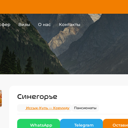
сфер
Визы
О нас
Контакты
Синегорье
Иссык-Куль — Корумду
Пансионаты
WhatsApp
Telegram
Остави