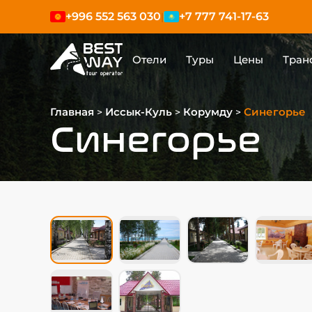
+996 552 563 030
+7 777 741-17-63
|
Отели
Туры
Цены
Тран
Главная
Иссык-Куль
Корумду
Синегорье
>
>
>
Синегорье