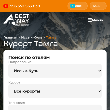
+996 552 563 030
ещё
KGS
☰
Меню
>
>
Главная
Иссык-Куль
Тамга
Курорт Тамга
Поиск по отелям
Направление
Курорт
Тип отеля