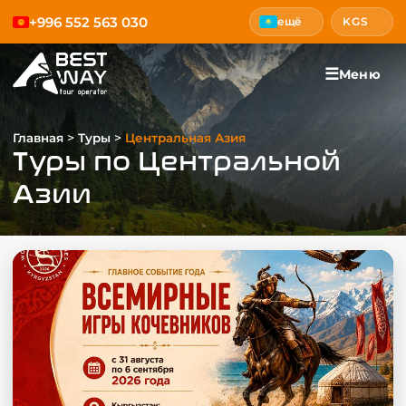
+996 552 563 030
ещё
KGS
☰
Меню
>
>
Главная
Туры
Центральная Азия
Туры по Центральной
Азии