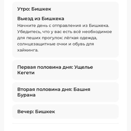
славится своей потрясающей природой:
Утро: Бишкек
здесь вы найдёте покрытые снегом горные
Выезд из Бишкека
вершины, леса с высокими соснами и
Начните день с отправления из Бишкека.
лиственными деревьями, чистые реки и
Убедитесь, что у вас есть всё необходимое
горные озёра. Летом местность усыпана
для пеших прогулок: лёгкая одежда,
разноцветными цветами, а зимой всё
солнцезащитные очки и обувь для
покрывается белым покровом снега.
хайкинга.
Пешие маршруты.
Ущелье предоставляет
отличные возможности для пеших прогулок
Первая половина дня: Ущелье
и хайкинга: здесь есть множество троп и
Кегети
маршрутов разной сложности, от лёгких до
более сложных маршрутов для опытных
туристов. Один из самых популярных
Вторая половина дня: Башня
маршрутов ведёт к озеру Ала-Куль, которое
Бурана
является одним из самых красивых озёр в
Кыргызстане.
Вечер: Бишкек
Башня Бурана в Токмоке
является
историческим архитектурным сооружением и