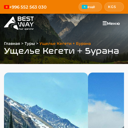
+996 552 563 030
ещё
KGS
☰
Меню
>
>
Главная
Туры
Ущелье Кегети + Бурана
Ущелье Кегети + Бурана