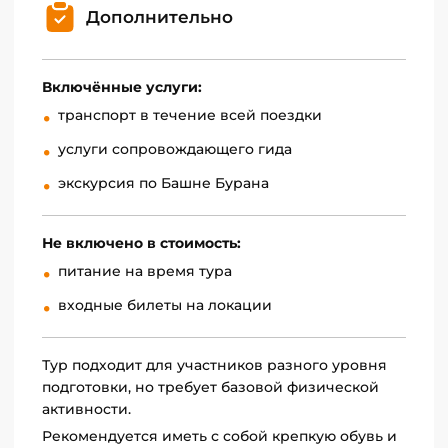
памятником Средневекового Кыргызстана. Вот
Дополнительно
некоторая информация о «Башне Бурана» в
Токмоке:
Включённые услуги:
История.
Эта башня была построена в XI–XII
транспорт в течение всей поездки
веках и служила оборонительной целью. Она
была частью древней кыргызской крепости,
услуги сопровождающего гида
предназначенной для защиты от вторжений
и нападений.
экскурсия по Башне Бурана
Архитектура.
Башня Бурана в Токмоке имеет
кирпичную конструкцию и квадратную
Не включено в стоимость:
форму. Высота башни составляет около 25
питание на время тура
метров. Внутри башни есть лестница,
позволяющая подниматься на верхние
входные билеты на локации
уровни.
Местоположение.
Башня Бурана
Тур подходит для участников разного уровня
расположена в городе Токмоке, который
подготовки, но требует базовой физической
находится в 60 километрах к востоку от
активности.
Бишкека, столицы Кыргызстана. Это
Рекомендуется иметь с собой крепкую обувь и