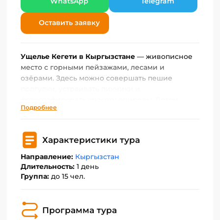
WhatsApp
Telegram
Оставить заявку
Ущелье Кегети в Кыргызстане
— живописное
место с горными пейзажами, лесами и
озёрами. Здесь можно совершать пешие
прогулки, устраивать пикники и
фотографировать красоту природы. Летом
Подробнее
подходит для хайкинга, а зимой — для
горнолыжного отдыха. Природа великолепна в
любое время года, и это отличное место для
Характеристики тура
приключений и релаксации.
Направление:
Кыргызстан
География.
Ущелье расположено к северо-
Длительность:
1 день
востоку от Бишкека, до него легко добраться
Группа:
до 15 чел.
на автомобиле. Дорога к ущелью предлагает
красивые виды на окружающие горы и
долины.
Программа тура
Природные красоты.
Ущелье Кегети