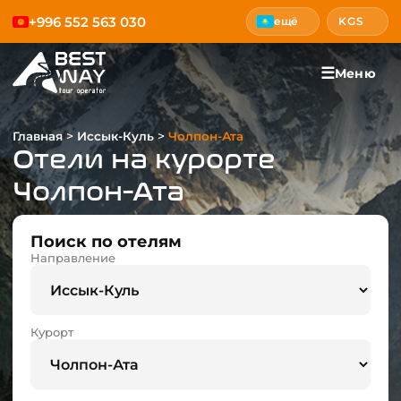
+996 552 563 030
ещё
KGS
☰
Меню
>
>
Главная
Иссык-Куль
Чолпон-Ата
Отели на курорте
Чолпон-Ата
Поиск по отелям
Направление
Курорт