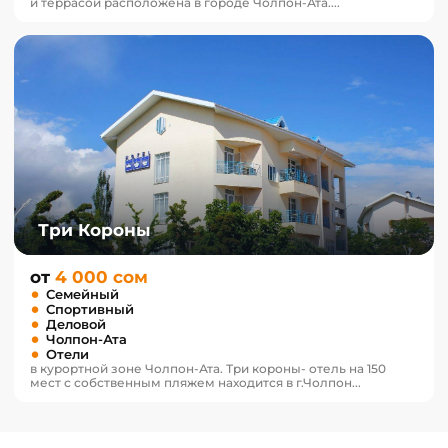
и террасой расположена в городе Чолпон-Ата....
Три Короны
от
4 000 сом
Семейный
Спортивный
Деловой
Чолпон-Ата
Отели
в курортной зоне Чолпон-Ата. Три короны- отель на 150
мест с собственным пляжем находится в г.Чолпон...